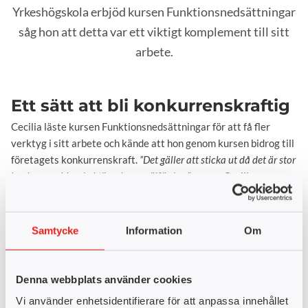
Yrkeshögskola erbjöd kursen Funktionsnedsättningar
såg hon att detta var ett viktigt komplement till sitt
arbete.
Ett sätt att bli konkurrenskraftig
Cecilia läste kursen Funktionsnedsättningar för att få fler
verktyg i sitt arbete och kände att hon genom kursen bidrog till
företagets konkurrenskraft.
”Det gäller att sticka ut då det är stor
konkurrens bland aktörer inom välfärden,”
menar Cecilia.
Både roligt och nyttigt
Samtycke
Information
Om
Att läsa YH-kursen gav mycket mer än bara ny kunskap tycker
Cecilia.
”Det är så fantastiskt kul och roligt att lära sig nytt. Du
bidrar inte bara till ökad kompetens i ditt bagage utan växer också
Denna webbplats använder cookies
som person. Jag kände att jag fick förstärkt kompetens.”
Vi använder enhetsidentifierare för att anpassa innehållet
För Cecilia blev kursen en ögonöppnare när det kom till vad