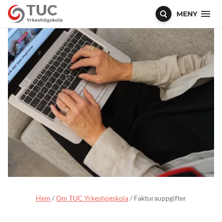
MENY
Hem
/
Om TUC Yrkeshögskola
/
Fakturauppgifter