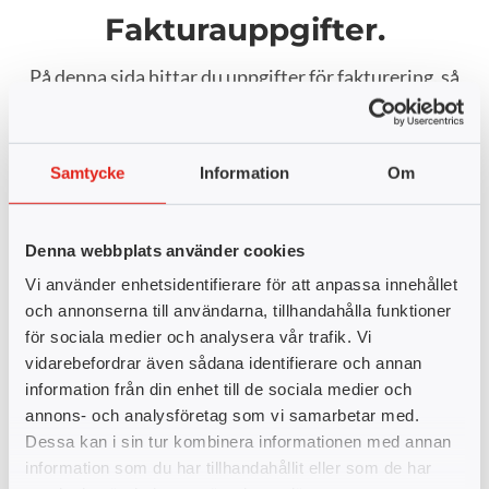
Fakturauppgifter.
På denna sida hittar du uppgifter för fakturering, så
som organisationsnummer och faktureringsadress.
Samtycke
Information
Om
Adress
TUC Sweden AB
Denna webbplats använder cookies
Hamnparken 2
573 35 Tranås
Vi använder enhetsidentifierare för att anpassa innehållet
Fakturaadress
och annonserna till användarna, tillhandahålla funktioner
för sociala medier och analysera vår trafik. Vi
TUC Sweden AB
vidarebefordrar även sådana identifierare och annan
FE 3194 Scanloud
information från din enhet till de sociala medier och
SE-831 90 Östersund
annons- och analysföretag som vi samarbetar med.
tuc_sweden@pdf.scancloud.se
Dessa kan i sin tur kombinera informationen med annan
information som du har tillhandahållit eller som de har