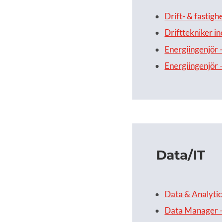
Drift- & fastigh
Drifttekniker in
Energiingenjör 
Energiingenjör 
Data/IT
Data & Analytics
Data Manager –