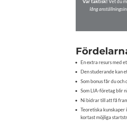
Var taktisk!
Vet du m
lång anställningsin
Fördelarna
En extra resurs med ett
Den studerande kan effe
Som bonus får du och d
Som LIA-företag blir n
Ni bidrar till att få 
Teoretiska kunskaper 
kortast möjliga startst