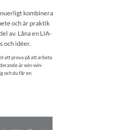
inuerligt kombinera
bete och är praktik
del av. Låna en LIA-
 och idéer.
t att prova på att arbeta
tuderande är win-win-
ig och du får en