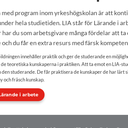
 med program inom yrkeshögskolan är att kont
under hela studietiden. LIA står för Lärande i ar
r har du som arbetsgivare många fördelar att ta 
 och du får en extra resurs med färsk kompetens
ildningen innehåller praktik och ger de studerande en möjlighe
a de teoretiska kunskaperna i praktiken. Att ta emot en LIA-s
h den studerande. De får praktisera de kunskaper de har lärt s
 och fräsch kunskap.
Lärande i arbete