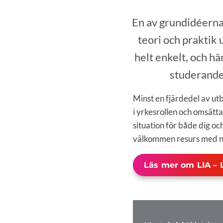
En av grundidéerna
teori och praktik 
helt enkelt, och hä
studerande
Minst en fjärdedel av utb
i yrkesrollen och omsätt
situation för både dig oc
välkommen resurs med ny
Läs mer om LIA – 