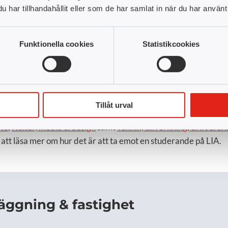
menar Sari Karlsson M
har tillhandahållit eller som de har samlat in när du har använt 
Läs reportaget h
Funktionella cookies
Statistikcookies
lika områden, och här nedan ser du vilka utbildningar vi har 
Tillåt urval
ghet
,
Data/IT
,
Ekonomi, administration & försäljning
,
Hotell, r
ete
,
Kultur, media & design
samt
Teknik, tillverkning, drift & u
 att läsa mer om hur det är att ta emot en studerande på LIA.
äggning & fastighet