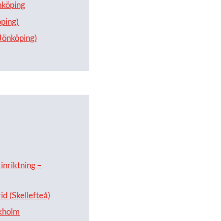
nköping
öping)
Jönköping)
inriktning –
d (Skellefteå)
kholm