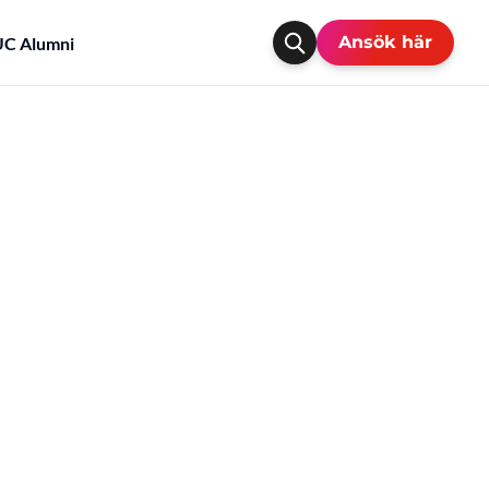
Ansök här
C Alumni