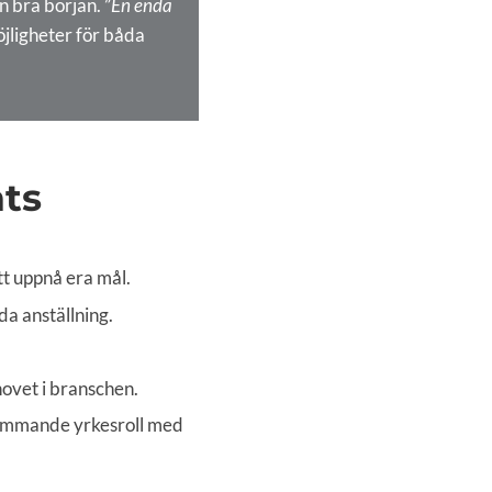
 bra början. ”
En enda
öjligheter för båda
ats
att uppnå era mål.
a anställning.
hovet i branschen.
 kommande yrkesroll med