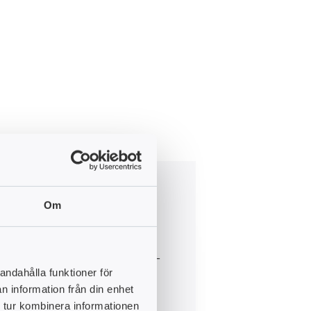
kap som formar
Om
e handlar inte bara om ansvar –
andahålla funktioner för
t att utvecklas, inspireras och
n information från din enhet
tt säkra framtidens kompetens,
 tur kombinera informationen