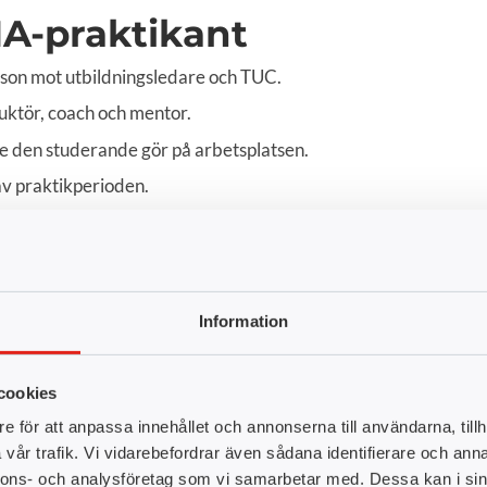
IA-praktikant
son mot utbildningsledare och TUC.
uktör, coach och mentor.
te den studerande gör på arbetsplatsen.
 av praktikperioden.
Handledars
Information
framtiden.
cookies
Att vara LIA-handledar
e för att anpassa innehållet och annonserna till användarna, tillh
det är också en möjlighe
vår trafik. Vi vidarebefordrar även sådana identifierare och anna
spela en viktig roll i a
nnons- och analysföretag som vi samarbetar med. Dessa kan i sin