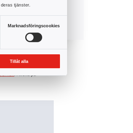
anni.
deras tjänster.
är
Marknadsföringscookies
inom respektive område;
Tillåt alla
estaurang & turism
,
Hälso-
nderhåll
. Klicka på