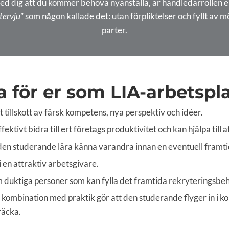
ed dig att du kommer behöva nyanställa, är handledarrollen en
tervju
” som någon kallade det: utan förpliktelser och fyllt av m
parter.
 för er som LIA-arbetspl
 tillskott av färsk kompetens, nya perspektiv och idéer.
ktivt bidra till ert företags produktivitet och kan hjälpa till 
en studerande lära känna varandra innan en eventuell framtid
i en attraktiv arbetsgivare.
fram duktiga personer som kan fylla det framtida rekryteringsbe
i kombination med praktik gör att den studerande flyger in i
räcka.