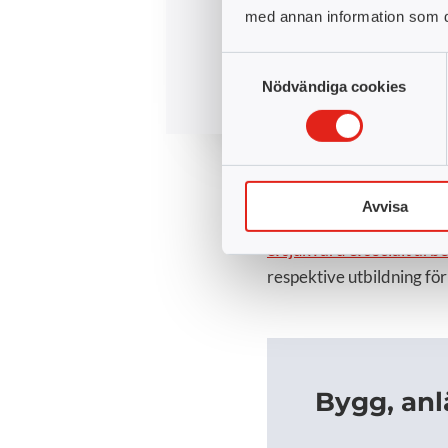
med annan information som du 
Samtyckesval
Nödvändiga cookies
Vi utbildar inom många o
Avvisa
Bygg, anläggning & fasti
& sjukvård & socialt arb
respektive utbildning för
Bygg, anl