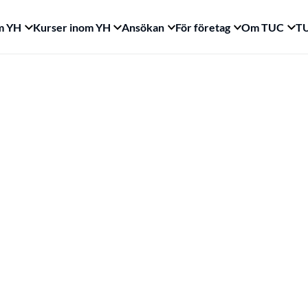
m YH
Kurser inom YH
Ansökan
För företag
Om TUC
TU