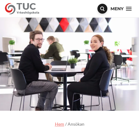
MENY
Hem
/
Ansökan