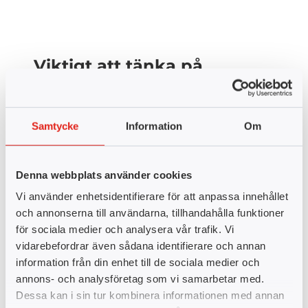
Viktigt att tänka på
Dina personuppgifter kommer att kontrolleras mot
folkbokföringen.
För att studera på yrkeshögskolan och få ett
Samtycke
Information
Om
examens- eller utbildningsbevis måste du ha ett
giltigt svenskt personnummer alternativt ett
samordningsnummer.
Läs mer på skatteverket.se
Denna webbplats använder cookies
Du behöver lämna in en komplett ansökan med
Vi använder enhetsidentifierare för att anpassa innehållet
betyg och andra handlingar. Om du inte är behörig
och annonserna till användarna, tillhandahålla funktioner
kommer vi att kontakta dig i din ansökan på yh-
för sociala medier och analysera vår trafik. Vi
antagning.se, med information om vad du saknar
vidarebefordrar även sådana identifierare och annan
för att bli behörig.
information från din enhet till de sociala medier och
annons- och analysföretag som vi samarbetar med.
Dessa kan i sin tur kombinera informationen med annan