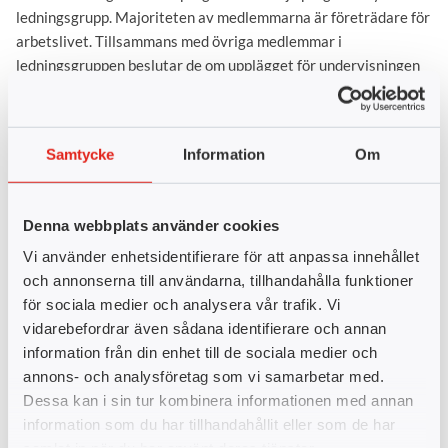
ledningsgrupp. Majoriteten av medlemmarna är företrädare för
arbetslivet. Tillsammans med övriga medlemmar i
ledningsgruppen beslutar de om upplägget för undervisningen
samt strävar efter att säkerställa att utbildningen resulterar i
eftertraktad arbetskraft.
Det är även främst genom våra kontakter med arbetslivet som
Samtycke
Information
Om
vi får kvitto på att våra program håller hög kvalitet samt att vi
utbildar inom de yrken som arbetslivet efterfrågar.
Denna webbplats använder cookies
Föreläsarna på programmen kommer också från arbetslivet, för
Vi använder enhetsidentifierare för att anpassa innehållet
att säkerställa att våra studerande får lära sig det senaste och
och annonserna till användarna, tillhandahålla funktioner
det som är aktuellt för yrket.
för sociala medier och analysera vår trafik. Vi
Är du med i ledningsgruppen för något av våra program så har
vidarebefordrar även sådana identifierare och annan
du full insyn i utbildningen och har stor möjlighet att påverka.
information från din enhet till de sociala medier och
Du har även insyn bland våra studerande som kanske är en
annons- och analysföretag som vi samarbetar med.
blivande medarbetare hos er.
Dessa kan i sin tur kombinera informationen med annan
information som du har tillhandahållit eller som de har
Hör av dig till Nina Andersson om du vill veta mer om våra