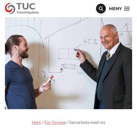
MENY
Hem
/
För företag
/
Samarbeta med oss