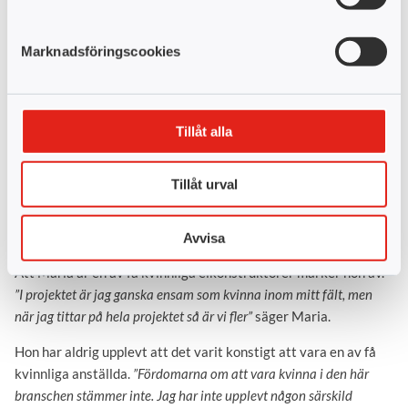
konstruktion är nog den roligaste delen. Jag tycker om att få skapa
ritningarna och sedan anpassa dem så att det blir bra”
berättar
Maria.
Marknadsföringscookies
Hon gillar även att yrket stimulerar hennes
problemlösningsförmåga.
”Här behöver man leta komponenter
som passar bäst för det de är ämnade för. Sen ska ritningen
Tillåt alla
struktureras så det blir tydligt vilka delar som ska vara med för att
det ska fungera genom hela ledet.”
Tillåt urval
Branschen satsar på att
Avvisa
rekrytera fler kvinnor
Att Maria är en av få kvinnliga elkonstruktörer märker hon av.
”I projektet är jag ganska ensam som kvinna inom mitt fält, men
när jag tittar på hela projektet så är vi fler”
säger Maria.
Hon har aldrig upplevt att det varit konstigt att vara en av få
kvinnliga anställda.
”Fördomarna om att vara kvinna i den här
branschen stämmer inte. Jag har inte upplevt någon särskild