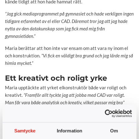
kände tidigt att hon hade hamnat rätt.
”Jag gick mediaprogrammet på gymnasiet och hade verkligen ingen
tidigare erfarenhet av el eller CAD. Däremot tror jag att jag hade
nytta av den datakunskap som jag fick med mig från
gymnasietiden.”
Maria berättar att hon inte var ensam om att vara ny inom el
och konstruktion.
”Vi fick en väldigt bra grund och jag lärde mig så
himla mycket.”
Ett kreativt och roligt yrke
Maria upptäckte att yrket elkonstruktör både var roligt och
kreativt.
”Framför allt tyckte jag att jobba med CAD var roligt.
Man får vara både analytisk och kreativ, vilket passar mig bra”
berättar Maria.
Även
LIA:n (Lärande i arbete)
öppnade upp ögonen för vad
yrkesrollen innebär.
”Första LIA:n gjorde jag på Swisslog där jag
Samtycke
Information
Om
fick se hela processen, från design till färdigställande av produkten.