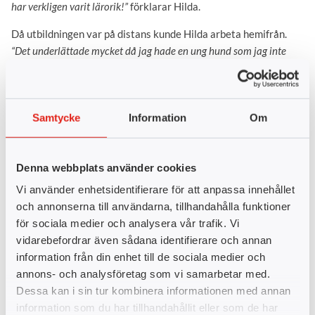
har verkligen varit lärorik!”
förklarar Hilda.
Då utbildningen var på distans kunde Hilda arbeta hemifrån.
“Det underlättade mycket då jag hade en ung hund som jag inte
behövde lämna så mycket. Jag var orolig för att inte hitta rutiner
för hemarbete, men det var inga problem.”
Även om Hilda pluggade på distans så betydde de fysiska
Samtycke
Information
Om
träffarna med klasskompisarna mycket för henne.
“Jag har lärt
känna så många underbara människor genom utbildningen. Tack
vare dem hittade jag trygghet när jag åkte till Stockholm för min
Denna webbplats använder cookies
första praktikperiod.”
Vi använder enhetsidentifierare för att anpassa innehållet
och annonserna till användarna, tillhandahålla funktioner
LinkedIn ledde till LIA
för sociala medier och analysera vår trafik. Vi
Det var via LinkedIn hon hittade sin första LIA-plats (lärande i
vidarebefordrar även sådana identifierare och annan
arbete, praktik) och vägen dit krävde mod och beslutsamhet.
information från din enhet till de sociala medier och
”Jag har ägnat mycket tid på att utveckla mitt nätverk på LinkedIn
annons- och analysföretag som vi samarbetar med.
och lagt till personer som är intressanta för min karriär. När
Dessa kan i sin tur kombinera informationen med annan
Wilhelm från Gamifiera föreläste för oss letade jag upp honom på
information som du har tillhandahållit eller som de har