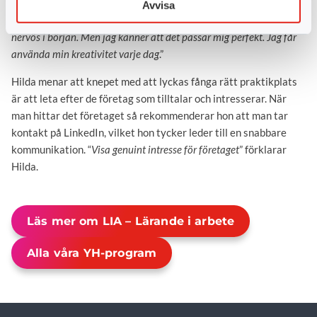
Idag arbetar hon som Head of Communications – en roll där hon
Avvisa
ansvarar för all kommunikation. ”
Det är en senior roll, och jag var
nervös i början. Men jag känner att det passar mig perfekt. Jag får
använda min kreativitet varje dag
.”
Hilda menar att knepet med att lyckas fånga rätt praktikplats
är att leta efter de företag som tilltalar och intresserar. När
man hittar det företaget så rekommenderar hon att man tar
kontakt på LinkedIn, vilket hon tycker leder till en snabbare
kommunikation. “
Visa genuint intresse för företaget
” förklarar
Hilda.
Läs mer om LIA – Lärande i arbete
Alla våra YH-program