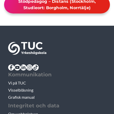
Stödpedagog – Distans (Stockholm,
Studieort: Borgholm, Norrtälje)
Kommunikation
Vi på TUC
Visselblåsning
Grafisk manual
Integritet och data
Om webbplatsen