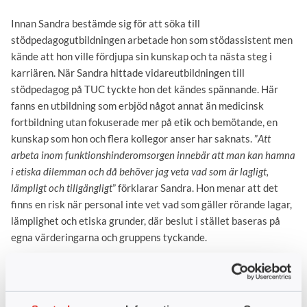
Innan Sandra bestämde sig för att söka till
stödpedagogutbildningen arbetade hon som stödassistent men
kände att hon ville fördjupa sin kunskap och ta nästa steg i
karriären. När Sandra hittade vidareutbildningen till
stödpedagog på TUC tyckte hon det kändes spännande. Här
fanns en utbildning som erbjöd något annat än medicinsk
fortbildning utan fokuserade mer på etik och bemötande, en
kunskap som hon och flera kollegor anser har saknats. ”
Att
arbeta inom funktionshinderomsorgen innebär att man kan hamna
i etiska dilemman och då behöver jag veta vad som är lagligt,
lämpligt och tillgängligt
” förklarar Sandra. Hon menar att det
finns en risk när personal inte vet vad som gäller rörande lagar,
lämplighet och etiska grunder, där beslut i stället baseras på
egna värderingarna och gruppens tyckande.
Susanne Wardh är enhetschef på daglig verksamhet i Jönköping
och ser fördelarna med att hennes personal väljer att
vidareutbilda sig. Hon menar att många som kommer från