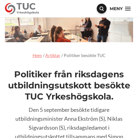
MENY
Hem
/
Artiklar
/
Politiker besökte TUC
Politiker från riksdagens
utbildningsutskott besökte
TUC Yrkeshögskola.
Den 5 september besökte tidigare
utbildningsminister Anna Ekström (S), Niklas
Sigvardsson (S), riksdagsledamot i
utbildningsutskottet tillsammans med Simon