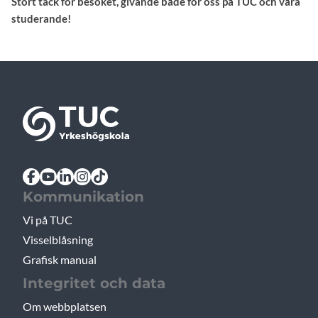
Stort tack för besöket, givande både för oss på TUC och våra
studerande!
Kommunikation
Vi på TUC
Visselblåsning
Grafisk manual
Integritet och data
Om webbplatsen