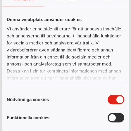
Anna och Niklas passade på att fråga de studerande om varför
de valt just yrkeshögskolan som utbildningsform. Många var
Denna webbplats använder cookies
överens om att de valde YH då det innebär praktik vilket i sin
tur leder till praktisk erfarenhet med mycket goda chanser till
Vi använder enhetsidentifierare för att anpassa innehållet
jobb direkt efter examen. En studerande berättade att hon
och annonserna till användarna, tillhandahålla funktioner
tidigare pluggat på universitet men fick inte den hjälp hon
för sociala medier och analysera vår trafik. Vi
behöver i och med hennes dyslexi och adhd, så hon har nu
vidarebefordrar även sådana identifierare och annan
förhoppningar om att yrkeshögskolan är ett bättre val.
information från din enhet till de sociala medier och
annons- och analysföretag som vi samarbetar med.
Dessa kan i sin tur kombinera informationen med annan
information som du har tillhandahållit eller som de har
samlat in när du har använt deras tjänster.
Samtyckesval
Nödvändiga cookies
Funktionella cookies