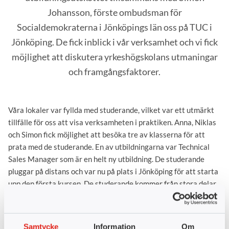
Johansson, förste ombudsman för
Socialdemokraterna i Jönköpings län oss på TUC i
Jönköping. De fick inblick i vår verksamhet och vi fick
möjlighet att diskutera yrkeshögskolans utmaningar
och framgångsfaktorer.
Våra lokaler var fyllda med studerande, vilket var ett utmärkt
tillfälle för oss att visa verksamheten i praktiken. Anna, Niklas
och Simon fick möjlighet att besöka tre av klasserna för att
prata med de studerande. En av utbildningarna var Technical
Sales Manager som är en helt ny utbildning. De studerande
pluggar på distans och var nu på plats i Jönköping för att starta
upp den första kursen. De studerande kommer från stora delar
av landet, där bland annat Stockholm, Örebro, Borås och
Malmö, även Östergötland, Hälsingland och Gästrikland är
representerade.
Samtycke
Information
Om