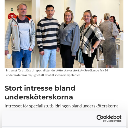
Intresset för att läsa till specialistundersköterska var stort. Av 56 sökande fick 24
undersköterskor möjlighet att läsa till specialkompetensen.
Stort intresse bland
undersköterskorna
Intresset för specialistutbildningen bland undersköterskorna
var stor berättar Carin Thor, områdeschef inom äldreomsorgen.
”Vi är otroligt glada över att intresset var så stort! Det var 56
sökande till detta projekt vilket innebär att vi fick genomföra