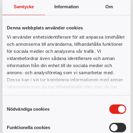
intervjuer för att lyfta fram de 24 som skulle få möjligheten att
Samtycke
Information
Om
läsa utbildningen och få en nyckelroll efter examen,”
förklarar
Carin.
Denna webbplats använder cookies
Vid slutet av de två första introdagarna talar Camilla och Carin
Vi använder enhetsidentifierare för att anpassa innehållet
till de studerande och lyfter vikten av deras arbete och
och annonserna till användarna, tillhandahålla funktioner
kommande uppdrag.
”Ni ska verkligen känna er utvalda. För oss är
för sociala medier och analysera vår trafik. Vi
ni viktiga och vi ser fram emot att få fira er den 18 december 2026
vidarebefordrar även sådana identifierare och annan
när ni tar examen och kan påbörja ert värdefulla arbete,”
säger
information från din enhet till de sociala medier och
Camilla till undersköterskorna.
annons- och analysföretag som vi samarbetar med.
Dessa kan i sin tur kombinera informationen med annan
information som du har tillhandahållit eller som de har
samlat in när du har använt deras tjänster.
Samtyckesval
Nödvändiga cookies
Funktionella cookies