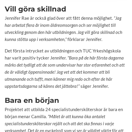
Vill göra skillnad
Jennifer Rae är också glad över att fått denna möjlighet.
”Jag
har arbetat flera år inom äldreomsorgen och ser möjlighet till
utveckling genom den här utbildningen. Jag vill göra skillnad och
kunna stötta upp i verksamheten,”
förklarar Jennifer.
Det första intrycket av utbildningen och TUC Yrkeshögskola
har varit positiv tycker Jennifer.
”Bara på de här första dagarna
märks det tydligt att de som undervisar har stor erfarenhet och att
de är väldigt öppensinnade! Jag vet att det kommer att bli
utmanande och tufft, men känner mig redo och efter de här
uppstartsdagarna så känns det jättebra!”
säger Jennifer.
Bara en början
Projektet att utbilda 24 specialistundersköterskor är bara en
början menar Camilla.
”Målet är att kunna öka antalet
specialistundersköterskor rejält och att det ska finnas i varje
verksamhet. Det är en nyckelroll som vi ser är väldigt viktig för att