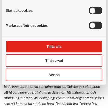
Statistikcookies
Camilla Johansson och Carin Thor lyfte hur viktigt undersköterskornas arbete är och vilka
möjligheter som utbildningen ger de studerande.
Marknadsföringscookies
Möjlighet till utveckling
Att de studerande känner sig uppskattade råder det inget
tvivel om.
”Jag känner mig så otroligt glad över att få denna
Tillåt alla
möjlighet! Vi som arbetar inom äldreomsorgen behöver göra något
nytt och chansen att få utvecklas som undersköterska känns bra,”
Tillåt urval
säger Yazi Al-Yousifi, som är en av de 24 undersköterskor som
får fortbilda sig.
Yazi ser att utbildningen kommer leda till en förbättrad kvalitet
Avvisa
inom vården.
”Med denna formella roll kan jag bli ett bra stöd för
både boende, anhöriga och mina kollegor. Det ska bli spännande
att få göra denna resa! Vi har ju dessutom fått både dator och
utbildningsmaterial av Jönköpings kommun vilket gör att det känns
som att komma till ett dukat bord. Det här blir bra!”
menar Yazi.