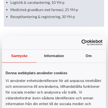
Logistik & varuhantering, 10 YH-p
Medicinsk grundkurs mot farmaci, 25 YH-p
Recepthantering & registrering, 30 YH-p
LIA-perioder
Det ingår två LIA-perioder på sammanlagt 16 veckor i
Samtycke
Information
Om
utbildningen. LIA 1 är på 9 veckor och LIA 2 på 7 veckor. Målet
med LIA:n är att den studerande praktiskt ska få tillämpa sina
nyvunna kunskaper som hen har läst i de skolförlagda kurserna.
Denna webbplats använder cookies
Information för dig som
Vi använder enhetsidentifierare för att anpassa innehållet
handledare
och annonserna till användarna, tillhandahålla funktioner
för sociala medier och analysera vår trafik. Vi
Är du intresserad av att ta emot en studerande på LIA? Vi
vidarebefordrar även sådana identifierare och annan
anordnar information/utbildningsträffar för blivande
information från din enhet till de sociala medier och
handledare. Välkommen att kontakta oss för tid och plats.