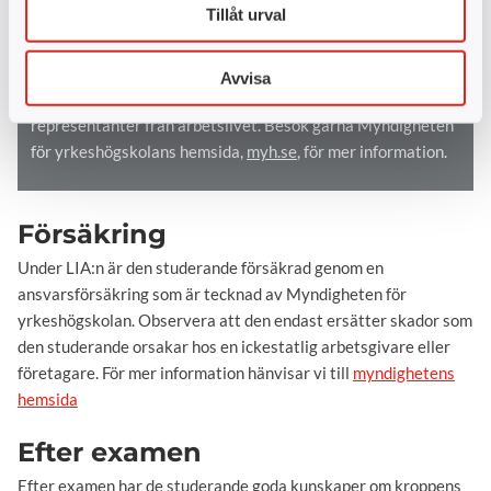
Tillåt urval
fram till en anställning. För varje yrkeshögskoleutbildning
finns en ledningsgrupp som ansvarar för att utbildningen
lever upp till målen och att undervisningen bedrivs på ett
Avvisa
bra sätt. Ledningsgruppens majoritet består av
representanter från arbetslivet. Besök gärna Myndigheten
för yrkeshögskolans hemsida,
myh.se
, för mer information.
Försäkring
Under LIA:n är den studerande försäkrad genom en
ansvarsförsäkring som är tecknad av Myndigheten för
yrkeshögskolan. Observera att den endast ersätter skador som
den studerande orsakar hos en ickestatlig arbetsgivare eller
företagare. För mer information hänvisar vi till
myndighetens
hemsida
Efter examen
Efter examen har de studerande goda kunskaper om kroppens