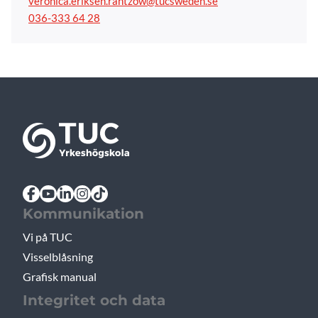
veronica.eriksen.rantzow@tucsweden.se
036-333 64 28
Kommunikation
Vi på TUC
Visselblåsning
Grafisk manual
Integritet och data