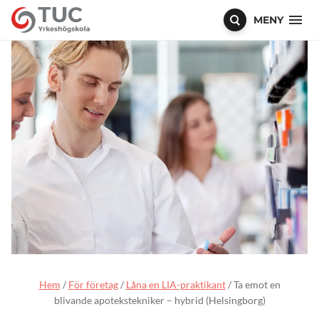
MENY
Hem
/
För företag
/
Låna en LIA-praktikant
/
Ta emot en
blivande apotekstekniker – hybrid (Helsingborg)