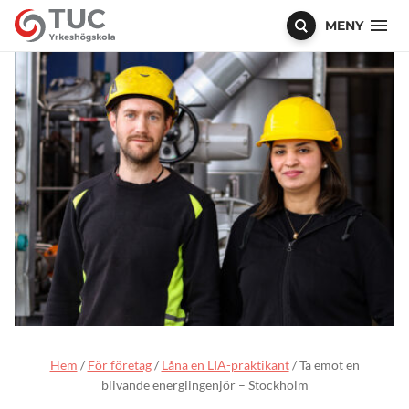
MENY
Hem
/
För företag
/
Låna en LIA-praktikant
/
Ta emot en
blivande energiingenjör – Stockholm