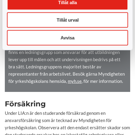
Tillåt alla
Yrkeshögskolan
Utbildningen till energiingenjör är en
Tillåt urval
yrkeshögskoleutbildning (YH) vilket är en statligt
finansierad eftergymnasial utbildningsform. YH betonar
starkt kopplingen till arbetslivet och att utbildningen leder
Avvisa
fram till en anställning. För varje yrkeshögskoleutbildning
finns en ledningsgrupp som ansvarar för att utbildningen
lever upp till målen och att undervisningen bedrivs på ett
bra sätt. Ledningsgruppens majoritet består av
representanter från arbetslivet. Besök gärna Myndigheten
för yrkeshögskolans hemsida,
myh.se
, för mer information.
Försäkring
Under LIA:n är den studerande försäkrad genom en
ansvarsförsäkring som är tecknad av Myndigheten för
yrkeshögskolan. Observera att den endast ersätter skador som
den studerande orsakar hos en ickestatlig arbetsgivare eller