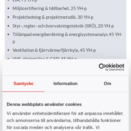
Miljöcertifiering & hållbarhet, 25 YH-p
Projektledning & projektmetodik, 30 YH-p
Styr-, regler- och övervakningsteknik (SRÖ), 20 YH-p
Tillämpad energiberäkning & energisystemanalys 45 YH-
p
Ventilation & fjärrvärme/fjärrkyla, 45 YH-p
VVS, ritningslära & CAD, 45 YH-p
Samtycke
Information
Om
LIA-perioder
Det ingår en LIA-period på 15 veckor i utbildningen.
Denna webbplats använder cookies
Målet med LIA:n är att den studerande praktiskt ska få
Vi använder enhetsidentifierare för att anpassa innehållet
tillämpa sina nyvunna kunskaper som han eller hon har läst i de
och annonserna till användarna, tillhandahålla funktioner
skolförlagda kurserna.
för sociala medier och analysera vår trafik. Vi