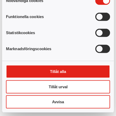
Nödvändiga cookies
Funktionella cookies
Statistikcookies
Marknadsföringscookies
Registrera LIA-plats
Du registrerar din LIA-plats i Learnpoint genom att
Tillåt alla
följa några enkla steg. Du anger uppgifter om
företaget du ska göra din praktik hos, din handledares
Tillåt urval
kontaktuppgifter samt fyller i vad du kommer ha för
arbetsuppgifter.
Avvisa