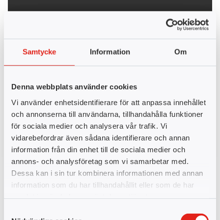
Samtycke
Information
Om
Denna webbplats använder cookies
Kurssidan
Vi använder enhetsidentifierare för att anpassa innehållet
På respektive kurssida, som är indelad i olika avsnitt,
och annonserna till användarna, tillhandahålla funktioner
finns allt material du behöver för att genomföra
för sociala medier och analysera vår trafik. Vi
kursen, inklusive kontaktuppgifter till
vidarebefordrar även sådana identifierare och annan
utbildningskonsulten. Här beskriver vi också hur du
information från din enhet till de sociala medier och
laddar upp en inlämningsuppgift.
annons- och analysföretag som vi samarbetar med.
Dessa kan i sin tur kombinera informationen med annan
information som du har tillhandahållit eller som de har
samlat in när du har använt deras tjänster.
Samtyckesval