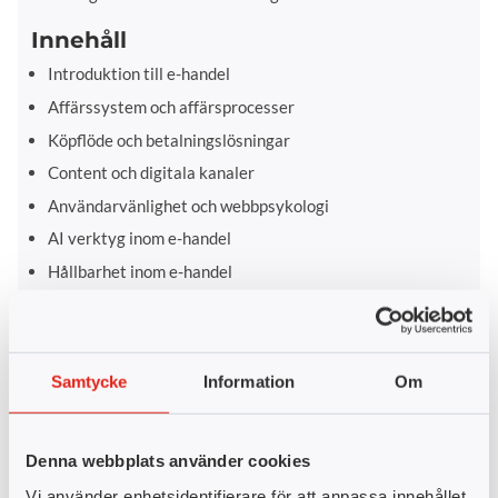
Innehåll
Introduktion till e-handel
Affärssystem och affärsprocesser
Köpflöde och betalningslösningar
Content och digitala kanaler
Användarvänlighet och webbpsykologi
AI verktyg inom e-handel
Hållbarhet inom e-handel
Omvärldsbevakning och strategiska beslut
Behovs- och konkurrensanalyser
Webbsideshantering och CMS-system
Samtycke
Information
Om
Hur ser kompetensbehovet ut?
E-handeln växer snabbt och skapar ett skriande behov av
Denna webbplats använder cookies
kompetens inom digital försäljning, kundbeteende och
Vi använder enhetsidentifierare för att anpassa innehållet