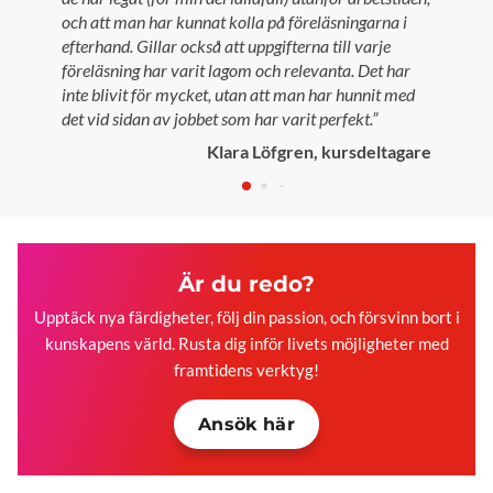
och att man har kunnat kolla på föreläsningarna i
efterhand. Gillar också att uppgifterna till varje
föreläsning har varit lagom och relevanta. Det har
inte blivit för mycket, utan att man har hunnit med
det vid sidan av jobbet som har varit perfekt.”
Klara Löfgren, kursdeltagare
Är du redo?
Upptäck nya färdigheter, följ din passion, och försvinn bort i
kunskapens värld. Rusta dig inför livets möjligheter med
framtidens verktyg!
Ansök här