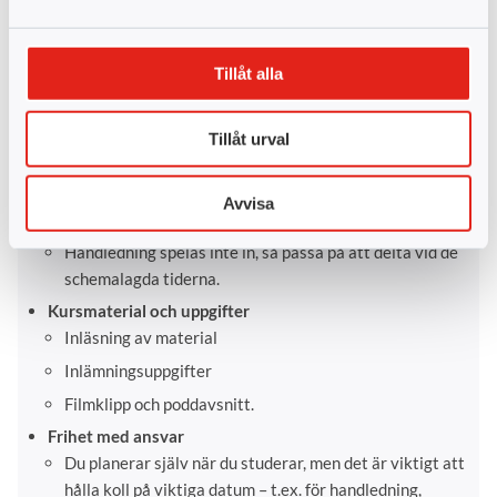
studerande.
Förinspelade föreläsningar
Titta när det passar dig – och så många gånger du vill
Tillåt alla
under kursens gång.
Handledningstillfällen
Tillåt urval
Sker live via Teams och är frivilliga.
Rekommenderas starkt att delta – här kan du ställa
Avvisa
frågor och diskutera med andra studerande.
Handledning spelas inte in, så passa på att delta vid de
schemalagda tiderna.
Kursmaterial och uppgifter
Inläsning av material
Inlämningsuppgifter
Filmklipp och poddavsnitt.
Frihet med ansvar
Du planerar själv när du studerar, men det är viktigt att
hålla koll på viktiga datum – t.ex. för handledning,