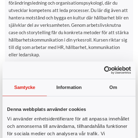
förändringsledning och organisationspsykologi, där du
utvecklar kompetens att leda processer. Du lär dig även att
hantera motstånd och bygga en kultur där hållbarhet blir en
självklar del av verksamheten. Genom arbetslivsknutna
case och storytelling får du konkreta metoder för att stärka
hållbarhetskommunikation i din yrkesroll. Kursen riktar sig
till dig som arbetar med HR, hållbarhet, kommunikation
eller ledarskap.
Delkurser
Hållbarhetskommunikation och intern
förankring, 15 YH-p
Samtycke
Information
Om
Teorier, modeller och strategier inom intern
hållbarhetskommunikation
Denna webbplats använder cookies
Kommunikationsmetoder för internkommunikation
Vi använder enhetsidentifierare för att anpassa innehållet
Intressentanalys och budskapsanpassning
och annonserna till användarna, tillhandahålla funktioner
Hållbarhetsbudskap till olika målgrupper inom företaget
för sociala medier och analysera vår trafik. Vi
Hållbarhetskommunikation