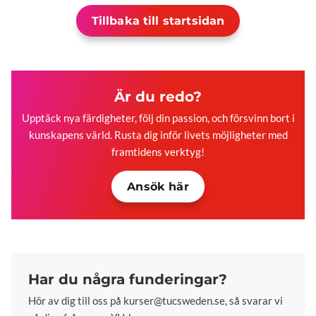
Tillbaka till startsidan
Är du redo?
Upptäck nya färdigheter, följ din passion, och försvinn bort i
kunskapens värld. Rusta dig inför livets möjligheter med
framtidens verktyg!
Ansök här
Har du några funderingar?
Hör av dig till oss på kurser@tucsweden.se, så svarar vi