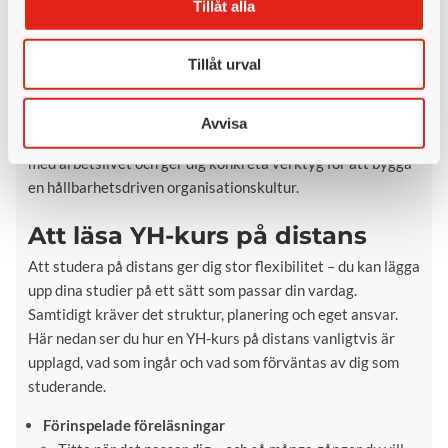
Tillåt alla
Många verksamheter saknar idag kunskap om hur
hållbarhet förankras internt, trots att det är avgörande för
Tillåt urval
att nå uppsatta mål och driva verklig påverkan. Genom att
kombinera kommunikation, ledarskap och hållbarhet får du
kunskaper som är starkt efterfrågade inom både privat och
Avvisa
offentlig sektor. Utbildningen är framtagen i nära dialog
med arbetslivet och ger dig konkreta verktyg för att bygga
en hållbarhetsdriven organisationskultur.
Att läsa YH-kurs på distans
Att studera på distans ger dig stor flexibilitet – du kan lägga
upp dina studier på ett sätt som passar din vardag.
Samtidigt kräver det struktur, planering och eget ansvar.
Här nedan ser du hur en YH-kurs på distans vanligtvis är
upplagd, vad som ingår och vad som förväntas av dig som
studerande.
Förinspelade föreläsningar