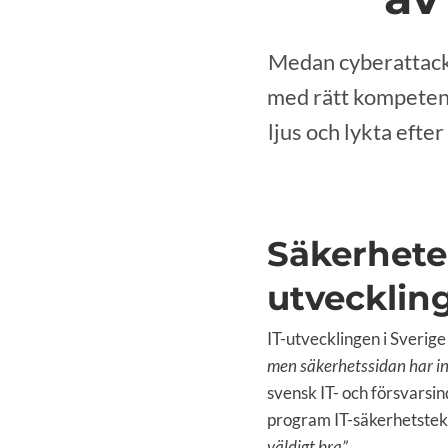
Medan cyberattacke
med rätt kompeten
ljus och lykta eft
Säkerhete
utvecklin
IT-utvecklingen i Sverige
men säkerhetssidan har in
svensk IT- och försvarsi
program IT-säkerhetstek
väldigt bra”
.