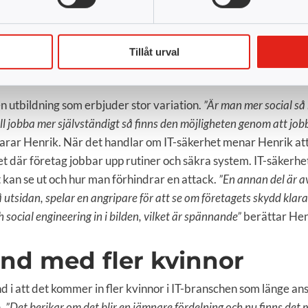
ed stor variation
r många olika arbetsuppgifter.
”Jag skulle vilja säga att det är e
Tillåt urval
att det är ett intresse för IT som bör finnas hos den som söke
ande få genom utbildningen”
menar Henrik.
n utbildning som erbjuder stor variation.
”Är man mer social så
ll jobba mer självständigt så finns den möjligheten genom att job
arar Henrik. När det handlar om IT-säkerhet menar Henrik att
 där företag jobbar upp rutiner och säkra system. IT-säkerhe
 kan se ut och hur man förhindrar en attack.
”En annan del är 
utsidan, spelar en angripare för att se om företagets skydd klar
social engineering in i bilden, vilket är spännande”
berättar Hen
end med fler kvinnor
nd i att det kommer in fler kvinnor i IT-branschen som länge an
.
”Det berikar om det blir en jämnare fördelning och nu finns det 