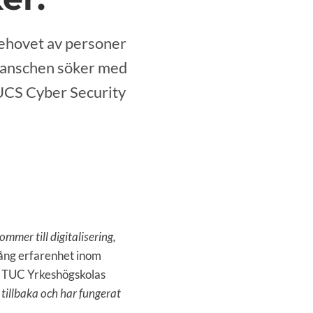
behovet av personer
ranschen söker med
 UCS Cyber Security
ommer till digitalisering,
ång erfarenhet inom
ör TUC Yrkeshögskolas
illbaka och har fungerat