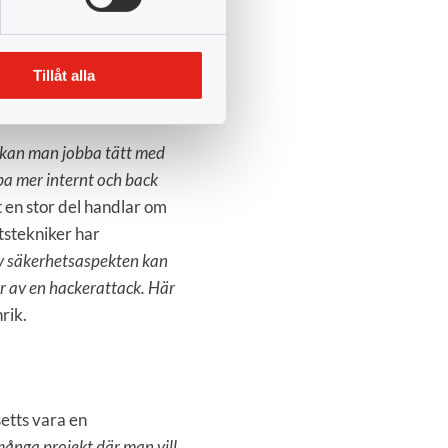
tt yrke som kan passa alla”
Tillåt alla
r programmet.
 kan man jobba tätt med
ba mer internt och back
 en stor del handlar om
tstekniker har
av säkerhetsaspekten kan
ar av en hackerattack. Här
rik.
setts vara en
många projekt där man vill