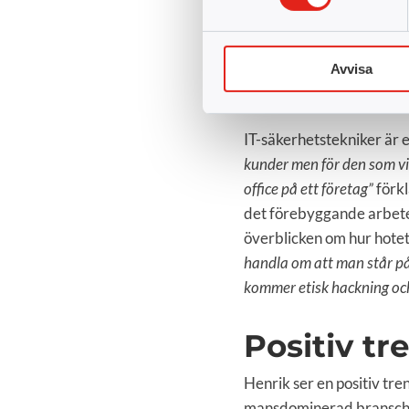
Ett yrke m
Yrket i sig öppnar upp fö
Avvisa
och Henrik understryker 
”Kunskaperna ska den sök
IT-säkerhetstekniker är e
kunder men för den som vi
office på ett företag”
förkl
det förebyggande arbetet
överblicken om hur hotet
handla om att man står på 
kommer etisk hackning och 
Positiv tr
Henrik ser en positiv tre
mansdominerad bransch