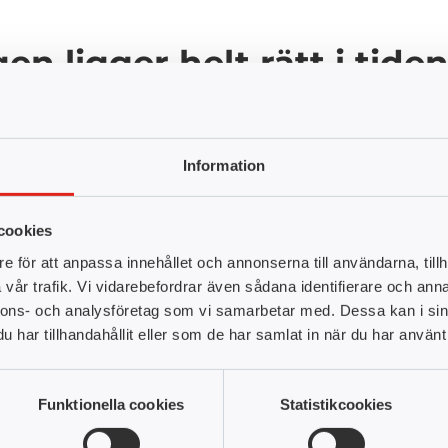
en ligger helt rätt i tide
vt på programmet IT-säkerhetstekniker och anser att det är en 
sförsörja säkerhetsindustrin.
”Det är en jättebra utbildning som l
 finns en resursbrist i branschen”
menar Henrik.
Information
ag behöver en IT-säkerhe
cookies
 cyberattacker blir samhället mer sårbart. Henrik berättar at
e för att anpassa innehållet och annonserna till användarna, tillh
vår trafik. Vi vidarebefordrar även sådana identifierare och anna
llet idag.
”Från att IT-säkerhet var något som telekombolagen, fö
nnons- och analysföretag som vi samarbetar med. Dessa kan i sin
ed så har man sett att alla företag behöver någon som jobbar med
har tillhandahållit eller som de har samlat in när du har använt 
eed to have” för alla organisationer”
förklarar Henrik. Med detta 
e vill jobba med ett meningsfullt yrke hittar till utbildningen.
”
 samhället säkrare”
säger Henrik Krohn.
Funktionella cookies
Statistikcookies