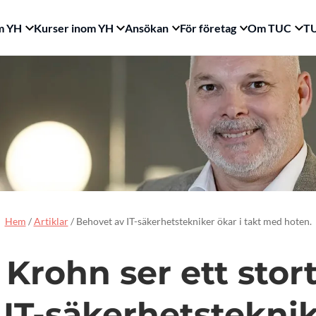
m YH
Kurser inom YH
Ansökan
För företag
Om TUC
TU
Hem
/
Artiklar
/
Behovet av IT-säkerhetstekniker ökar i takt med hoten.
 Krohn ser ett stor
 IT-säkerhetsteknik