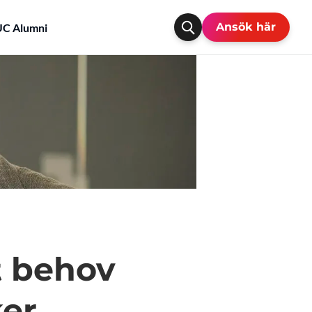
Ansök här
C Alumni
t behov
er.