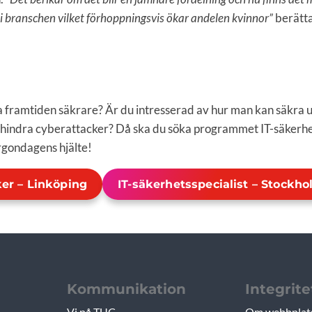
 i branschen vilket förhoppningsvis ökar andelen kvinnor”
berätta
a framtiden säkrare? Är du intresserad av hur man kan säkra 
örhindra cyberattacker? Då ska du söka programmet IT-säkerhe
orgondagens hjälte!
ker – Linköping
IT-säkerhetsspecialist – Stockh
Kommunikation
Integrite
Vi på TUC
Om webbplat