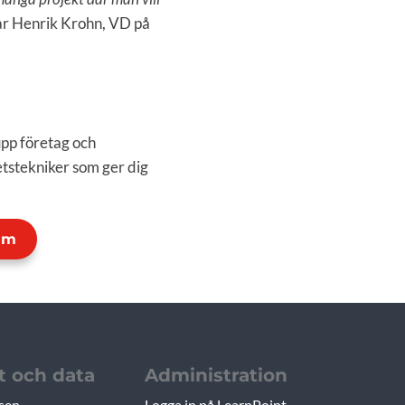
r Henrik Krohn, VD på
upp företag och
tstekniker som ger dig
olm
t och data
Administration
sen
Logga in på LearnPoint