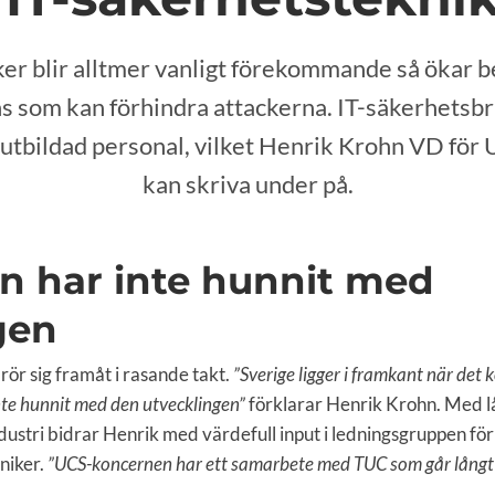
r blir alltmer vanligt förekommande så ökar 
s som kan förhindra attackerna. IT-säkerhetsb
er utbildad personal, vilket Henrik Krohn VD för
kan skriva under på.
n har inte hunnit med
gen
 rör sig framåt i rasande takt.
”Sverige ligger i framkant när det k
te hunnit med den utvecklingen”
förklarar Henrik Krohn. Med l
ndustri bidrar Henrik med värdefull input i ledningsgruppen f
niker.
”UCS-koncernen har ett samarbete med TUC som går långt t