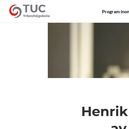
Program ino
Henrik
av