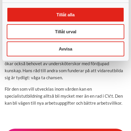
för samtal och närvaro mindre. Jag upplever att det finns mer
kvalitet i mötena och bättre möjligheter att faktiskt stanna upp
Tillåt alla
hos den som behöver det,” berättar Simon
Våga ta steget och bli
Tillåt urval
specialistundersköterska
Avvisa
Simon ser ett fortsatt stort behov av specialistkompetens i
vården. Med fler patienter som får avancerad vård i hemmet
ökar också behovet av undersköterskor med fördjupad
kunskap. Hans råd till andra som funderar på att vidareutbilda
sig är tydligt: våga ta chansen.
För den som vill utvecklas inom vården kan en
specialistutbildning alltså bli mycket mer än en rad i CV:t. Den
kan bli vägen till nya arbetsuppgifter och bättre arbetsvillkor.