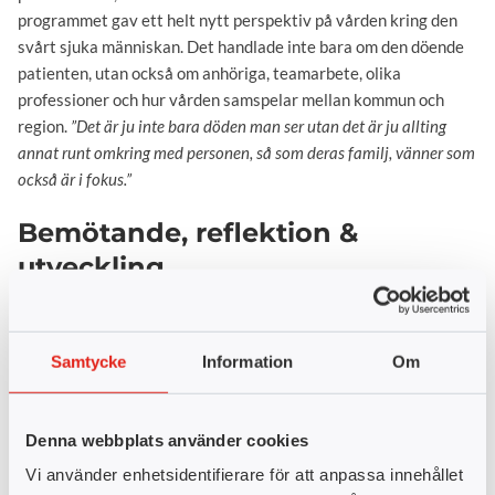
programmet gav ett helt nytt perspektiv på vården kring den
svårt sjuka människan. Det handlade inte bara om den döende
patienten, utan också om anhöriga, teamarbete, olika
professioner och hur vården samspelar mellan kommun och
region.
”Det är ju inte bara döden man ser utan det är ju allting
annat runt omkring med personen, så som deras familj, vänner som
också är i fokus.”
Bemötande, reflektion &
utveckling
Det Simon framför allt bär med sig från studietiden är ett
förändrat förhållningssätt. Även om han upplever att han hade
ett bra bemötande redan innan, gav utbildningen honom en
Samtycke
Information
Om
djupare förståelse för patientmöten och vårdens komplexitet.
Han beskriver också hur studieformen gjorde skillnad. Att läsa
Denna webbplats använder cookies
ett ämne i taget gjorde det lättare att fokusera, och arbetet
Vi använder enhetsidentifierare för att anpassa innehållet
med patientfall tränade honom att tänka bredare och mer