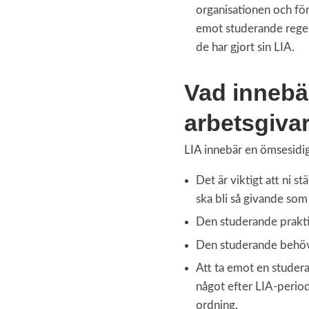
organisationen och fö
emot studerande regel
de har gjort sin LIA.
Vad innebär
arbetsgiva
LIA innebär en ömsesidig
Det är viktigt att ni 
ska bli så givande som 
Den studerande praktis
Den studerande behöve
Att ta emot en studera
något efter LIA-period
ordning.