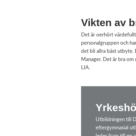
Vikten av b
Det är oerhört värdefullt 
personalgruppen och han
det bli allra bäst utbyte
Manager. Det är bra om 
LIA.
Yrkeshö
Utbildningen till 
eftergymnasial utb
leder fram till en