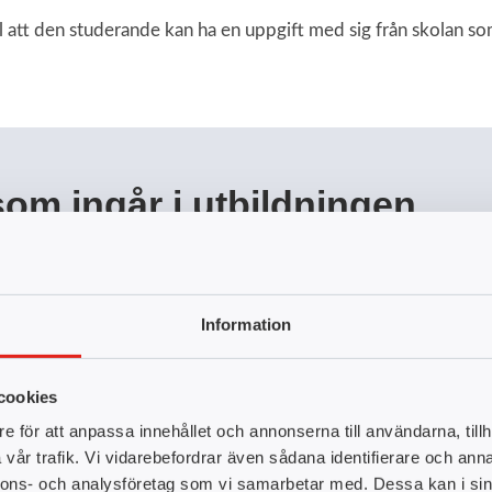
ill att den studerande kan ha en uppgift med sig från skolan s
om ingår i utbildningen
ar en veckas heltidsstudier.
Information
ojekt, 20 YH-p
Datasäkerhet, 20 YH-p
40 YH-p
Examensarbete, 20 YH-p
cookies
 25 YH-p
LIA 1, 40 YH-p
e för att anpassa innehållet och annonserna till användarna, tillh
25 YH-p
LIA 2, 60 YH-p
vår trafik. Vi vidarebefordrar även sådana identifierare och anna
5 YH-p
Metadata & webbanalys, 3
nnons- och analysföretag som vi samarbetar med. Dessa kan i sin