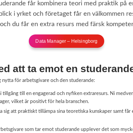
tuderande får kombinera teori med praktik på e
blick i yrket och företaget får en välkommen re
och du får en extra resurs med färsk kompeten
Data Manager – Helsingborg
ed att ta emot en studerand
 nytta för arbetsgivare och den studerande:
 tillgång till en engagerad och nyfiken extraresurs. Ni medverk
ger, vilket är positivt för hela branschen.
 sig att praktiskt tillämpa sina teoretiska kunskaper samt får
 arbetsgivare som tar emot studerande upplever det som mycke