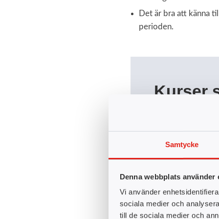
Det är bra att känna t
perioden.
Kurser s
5 YH-poäng motsvar
Samtycke
Att arbeta i pr
Data Science, 
Denna webbplats använder 
Dataarkitektur,
Vi använder enhetsidentifierar
Databastyper, 
sociala medier och analysera 
Datakvalitet, 2
till de sociala medier och a