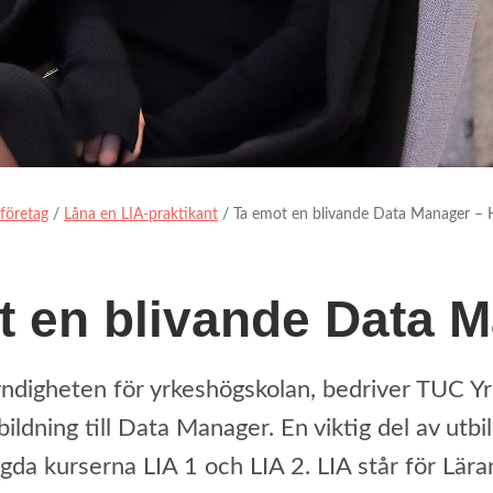
 företag
/
Låna en LIA-praktikant
/
Ta emot en blivande Data Manager – 
t en blivande Data M
ndigheten för yrkeshögskolan, bedriver TUC Yr
bildning till Data Manager. En viktig del av utb
agda kurserna LIA 1 och LIA 2. LIA står för Lära