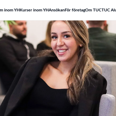
am inom YH
Kurser inom YH
Ansökan
För företag
Om TUC
TUC Al