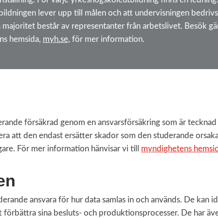
tbildningen lever upp till målen och att undervisningen bedrivs 
majoritet består av representanter från arbetslivet. Besök 
ans hemsida,
myh.se
, för mer information.
erande försäkrad genom en ansvarsförsäkring som är tecknad
a att den endast ersätter skador som den studerande orsakar
gare. För mer information hänvisar vi till
myndighetens hemsi
en
erande ansvara för hur data samlas in och används. De kan ide
t förbättra sina besluts- och produktionsprocesser. De har äv