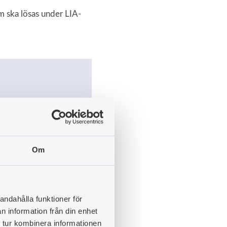
om ska lösas under LIA-
Om
andahålla funktioner för
n information från din enhet
0 YH-p
 tur kombinera informationen