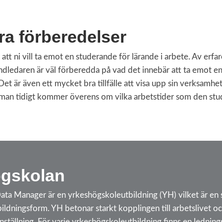
ra förberedelser
att ni vill ta emot en studerande för lärande i arbete. Av erfar
dledaren är väl förberedda på vad det innebär att ta emot en
. Det är även ett mycket bra tillfälle att visa upp sin verksamh
man tidigt kommer överens om vilka arbetstider som den stu
gskolan
Data Manager är en yrkeshögskoleutbildning (YH) vilket är en s
ildningsform. YH betonar starkt kopplingen till arbetslivet oc
 anställning. För varje yrkeshögskoleutbildning finns en ledni