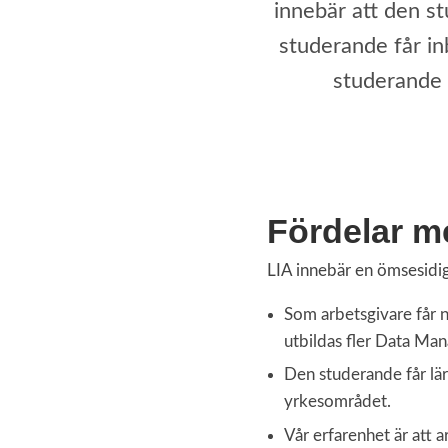
innebär att den s
studerande får in
studerande 
Fördelar m
LIA innebär en ömsesidig
Som arbetsgivare får ni
utbildas fler Data Mana
Den studerande får lära
yrkesområdet.
Vår erfarenhet är att