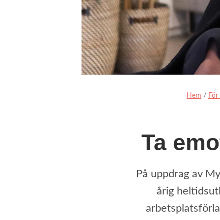
Hem
/
För
Ta emo
På uppdrag av My
årig heltidsut
arbetsplatsförl