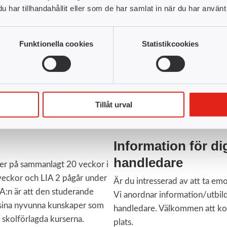
har tillhandahållit eller som de har samlat in när du har använt 
g & design, 30 YH-p
Statistik & dataanalys, 35 Y
30 YH-p
Funktionella cookies
Statistikcookies
Tillåt urval
Information för d
handledare
der på sammanlagt 20 veckor i
 veckor och LIA 2 pågår under
Är du intresserad av att ta em
A:n är att den studerande
Vi anordnar information/utbild
a sina nyvunna kunskaper som
handledare. Välkommen att kon
e skolförlagda kurserna.
plats.