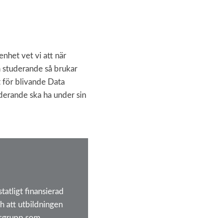
enhet vet vi att när
 studerande så brukar
et för blivande Data
derande ska ha under sin
tatligt finansierad
h att utbildningen
ngsgrupp som