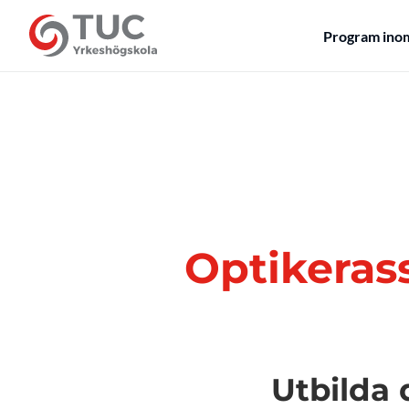
Program ino
Optikerass
Utbilda d