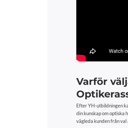
Varför vä
Optikeras
Efter YH-utbildningen ka
din kunskap om optiska h
vägleda kunden från val a