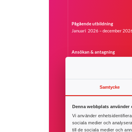
Pågående utbildning
Januari 2026 – december 202
Ansökan & antagning
Här kan du läsa mer om hur du 
till våra utbildningar, och vad 
händer efter att du tackat ja til
eventuellt erbjuden plats.
Samtycke
Hur en ansökan går till
Antagen – vad händer nu?
Denna webbplats använder 
Vi använder enhetsidentifierar
sociala medier och analysera 
till de sociala medier och a