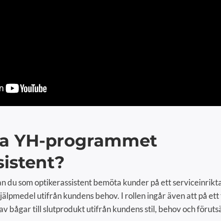
lja YH-programmet
sistent?
n du som optikerassistent bemöta kunder på ett serviceinrikt
jälpmedel utifrån kundens behov. I rollen ingår även att på et
v bågar till slutprodukt utifrån kundens stil, behov och föruts