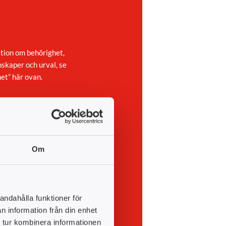
tion om behörighet,
nskaper och urval, se
et” här ovan.
Om
andahålla funktioner för
n information från din enhet
 tur kombinera informationen