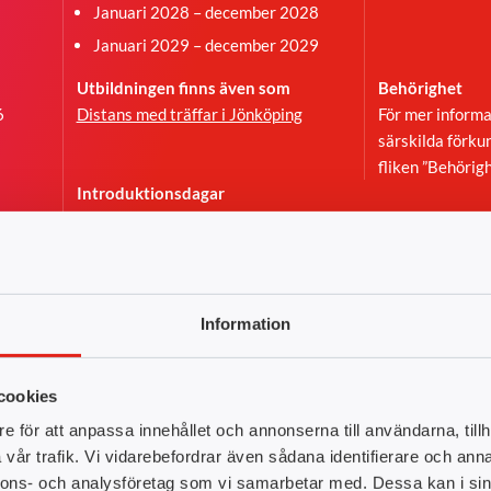
Januari 2028 – december 2028
Januari 2029 – december 2029
Utbildningen finns även som
Behörighet
6
Distans med träffar i Jönköping
För mer informa
särskilda förku
fliken ”Behörigh
Introduktionsdagar
ansöker
Alla våra YH-program startar med
som
introduktionsdagar med obligatorisk
l en
fysisk ID-kontroll på skolan. Detta
gäller oavsett vilken studieform du ska
Information
läsa.
Klicka här
för mer information.
cookies
e för att anpassa innehållet och annonserna till användarna, tillh
vår trafik. Vi vidarebefordrar även sådana identifierare och anna
nnons- och analysföretag som vi samarbetar med. Dessa kan i sin