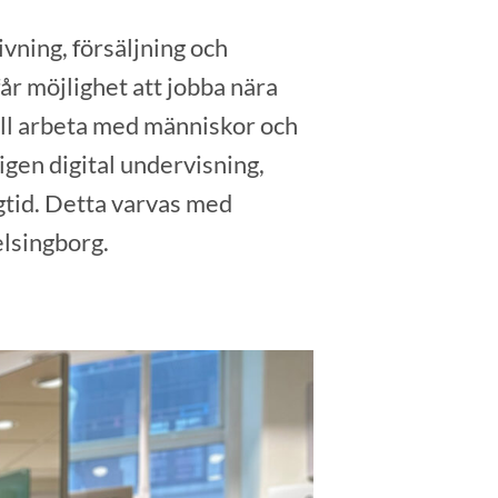
vning, försäljning och
år möjlighet att jobba nära
ill arbeta med människor och
gen digital undervisning,
gtid. Detta varvas med
elsingborg.