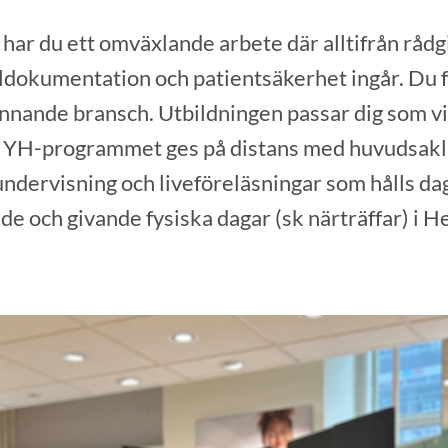
har du ett omväxlande arbete där alltifrån rådgi
ldokumentation och patientsäkerhet ingår. Du f
ännande bransch. Utbildningen passar dig som v
eam. YH-programmet ges på distans med huvudsakli
 undervisning och liveföreläsningar som hålls da
de och givande fysiska dagar (sk närträffar) i H