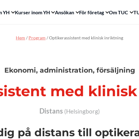
m YH
Kurser inom YH
Ansökan
För företag
Om TUC
TU
Hem
/
Program
/
Optikerassistent med klinisk inriktning
Ekonomi, administration, försäljning
istent med klinisk
Distans
(Helsingborg)
ig på distans till optiker