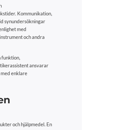
h
sökstider. Kommunikation,
vid synundersökningar
 enlighet med
 instrument och andra
funktion,
tikerassistent ansvarar
a med enklare
gen
dukter och hjälpmedel. En