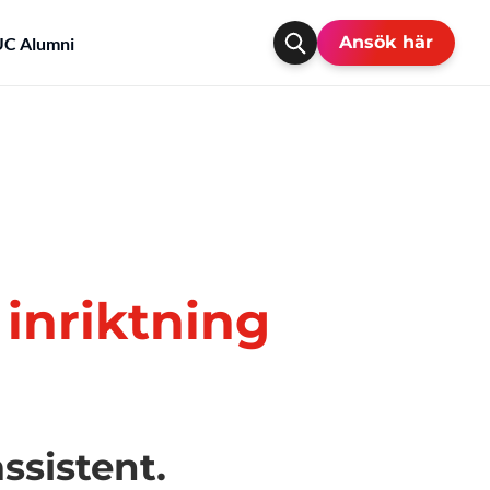
Ansök här
C Alumni
 inriktning
assistent.