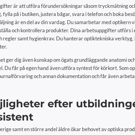
gifter är att utföra förundersökningar såsom tryckmätning oc
fylla på i butiken, justera bågar, svara i telefon och boka be
äljning är en del av din vardag. Du samarbetar med optikern 
ställa och kontrollera produkter. Dina arbetsuppgifter utförs i
h regler samt hygienkrav. Du hanterar optiktekniska verktyg,
ter.
 ger dig även kunskap om ögats grundläggande anatomi och 
. Du får på egen hand även utföra syntest för körkort. Som op
journalförvaring och annan dokumentation och får även arbet
ligheter efter utbildnin
sistent
erige samt en större andel äldre ökar behovet av optiska pro