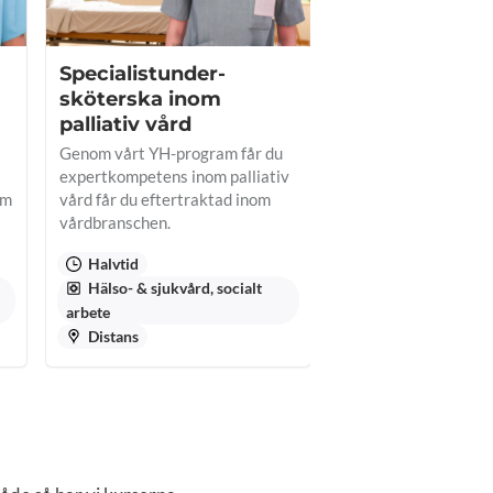
Specialist­under­
Specialist­utbi
sköterska inom
under­sköters
palliativ vård
psykiatri
Genom vårt YH-program får du
Med expertkompete
expertkompetens inom palliativ
psykiatri får du en 
om
vård får du eftertraktad inom
är väldigt eftertrak
vårdbranschen.
vårdbranschen.
Halvtid
Halvtid
Hälso- & sjukvård, socialt
Hälso- & sjukvård,
arbete
arbete
Distans
Flera orter