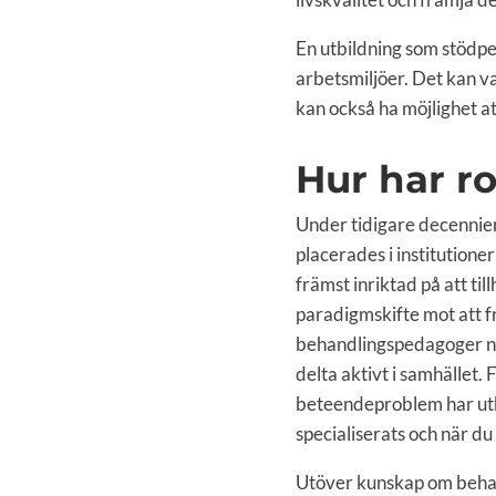
En utbildning som stödpe
arbetsmiljöer. Det kan v
kan också ha möjlighet at
Hur har ro
Under tidigare decennier
placerades i institution
främst inriktad på att til
paradigmskifte mot att frä
behandlingspedagoger nu 
delta aktivt i samhället
beteendeproblem har utb
specialiserats och när du
Utöver kunskap om behan