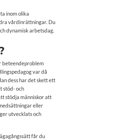
ta inom olika
ndra vårdinrättningar. Du
e och dynamisk arbetsdag.
?
ler beteendeproblem
ndlingspedagog var då
dan dess har det skett ett
tt stöd- och
tt stödja människor att
nedsättningar eller
er utvecklats och
vägagångssätt får du