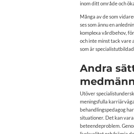
inom ditt område och ökar
Många av de som vidareutb
ses som ännu en anlednin
komplexa vårdbehov, för
och inte minst tack vare
som är specialistutbild
Andra sätt
medmänn
Utöver specialistunders
meningsfulla karriärvägar
behandlingspedagog har d
situationer. Det kan var
beteendeproblem. Genom a
livskvalitet och främja d