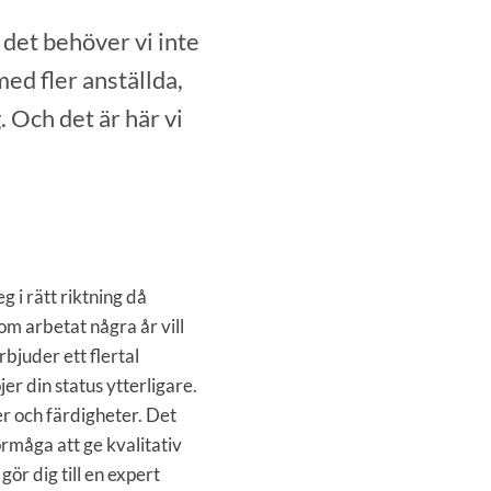
det behöver vi inte
med fler anställda,
. Och det är här vi
g i rätt riktning då
m arbetat några år vill
rbjuder ett flertal
r din status ytterligare.
r och färdigheter. Det
rmåga att ge kvalitativ
gör dig till en expert