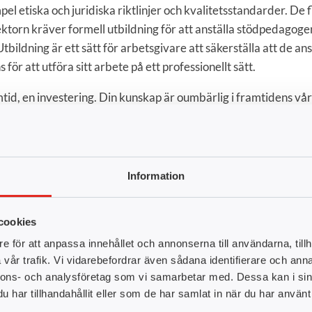
mpel etiska och juridiska riktlinjer och kvalitetsstandarder. De
ektorn kräver formell utbildning för att anställa stödpedagoge
ildning är ett sätt för arbetsgivare att säkerställa att de an
ör att utföra sitt arbete på ett professionellt sätt.
amtid, en investering. Din kunskap är oumbärlig i framtidens v
Information
cookies
alans i vårt samhälle, vi
“Jag är väldigt nöjd hittills 
e för att anpassa innehållet och annonserna till användarna, tillh
n det gamla traditionella
verkligen utvecklas och lära s
vår trafik. Vi vidarebefordrar även sådana identifierare och anna
er skola och utbildning.”
nnons- och analysföretag som vi samarbetar med. Dessa kan i sin
Azhar Maji, tandsköterska
K
har tillhandahållit eller som de har samlat in när du har använt 