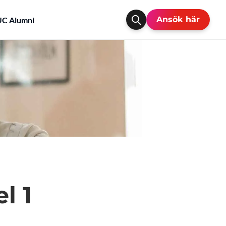
Ansök här
C Alumni
l 1