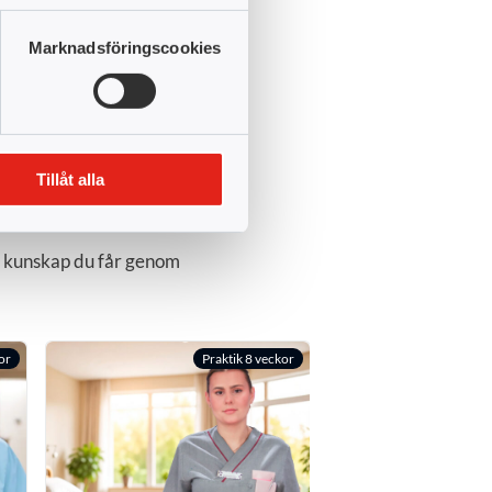
snabb att erbjuda m
anpassad till just 
Marknadsföringscookies
Annika Jans
Tillåt alla
ch kunskap du får genom
or
Praktik 8 veckor
P