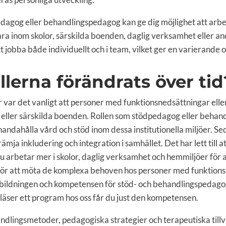
dagog eller behandlingspedagog kan ge dig möjlighet att arbe
ara inom skolor, särskilda boenden, daglig verksamhet eller a
t jobba både individuellt och i team, vilket ger en varierand
llerna förändrats över tid
 var det vanligt att personer med funktionsnedsättningar el
er eller särskilda boenden. Rollen som stödpedagog eller beha
lhandahålla vård och stöd inom dessa institutionella miljöer. Se
mja inkludering och integration i samhället. Det har lett till a
arbetar mer i skolor, daglig verksamhet och hemmiljöer för a
. För att möta de komplexa behoven hos personer med funktions
ildningen och kompetensen för stöd- och behandlingspedagog
 läser ett program hos oss får du just den kompetensen.
dlingsmetoder, pedagogiska strategier och terapeutiska till