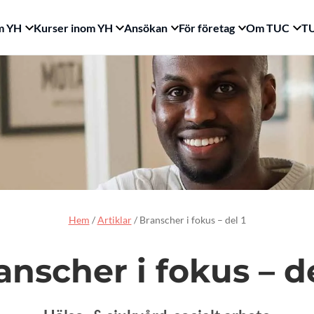
m YH
Kurser inom YH
Ansökan
För företag
Om TUC
TU
Hem
/
Artiklar
/
Branscher i fokus – del 1
anscher i fokus – de