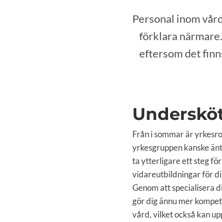
Personal inom vård
förklara närmare. 
eftersom det finns
Undersköt
Från i sommar är yrkesrol
yrkesgruppen kanske äntl
ta ytterligare ett steg fö
vidareutbildningar för di
Genom att specialisera d
gör dig ännu mer kompete
vård, vilket också kan upp