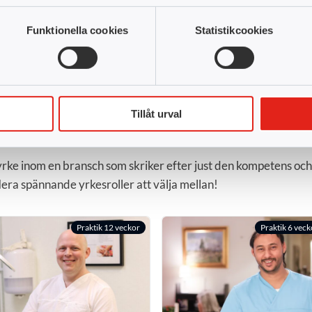
Funktionella cookies
Statistikcookies
Tillåt urval
m området
ett yrke inom en bransch som skriker efter just den kompetens o
lera spännande yrkesroller att välja mellan!
Praktik 12 veckor
Praktik 6 veck