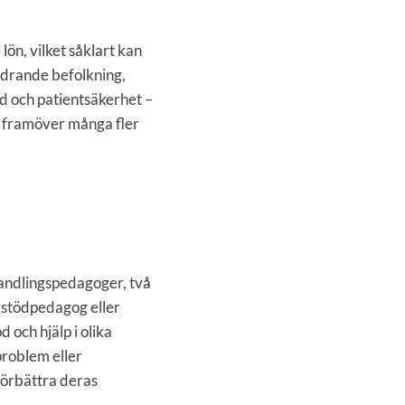
ön, vilket såklart kan
ldrande befolkning,
d och patientsäkerhet –
h framöver många fler
handlingspedagoger, två
m stödpedagog eller
och hjälp i olika
problem eller
förbättra deras