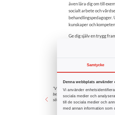
även lära dig om till exe
socialt arbete och vårds
behandlingspedagoger. Utb
kunskaper och kompetens f
Ge dig själv en trygg fr
Samtycke
Denna webbplats använder 
”Vi talar mycket om jämställdhet och b
Vi använder enhetsidentifierar
behöver vända blad för att komma ifrå
sociala medier och analysera 
sättet att se på vissa yrken.”
till de sociala medier och a
med annan information som du 