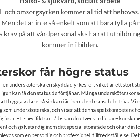
Hälso- & sjukvård, socialt arbete
- och omsorgsyrken kommer alltid att behövas, 
Men det är inte så enkelt som att bara fylla på 
 krav på att vårdpersonal ska ha rätt utbildning
kommer in i bilden.
erskor får högre status
len undersköterska en skyddad yrkesroll, vilket är ett stort ste
igen kan få den status de förtjänar. Många undersköterskor so
r att bygga vidare på sin karriär inom den bransch de trivs. Vi e
g som undersköterska, och vi ser att denna spetskompetens höje
ig inom ett specifikt område kan du utveckla djupare kunskape
nt och självständig inom ditt specialistområde och ökar din fö
levas som en personlig och professionell tillfredsställelse. Det 