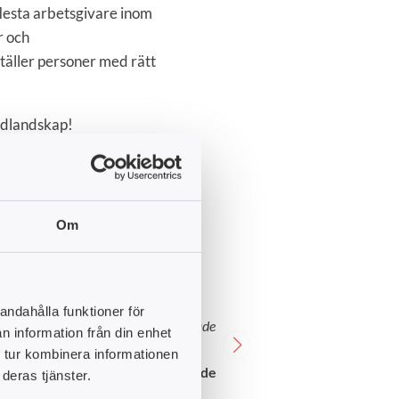
 flesta arbetsgivare inom
r och
ställer personer med rätt
årdlandskap!
Om
med utbildningen jag går och man får
”Utbildningen var o
andahålla funktioner för
ig så mycket. Är så glad att jag hittade
hur mycket nytt jag
n information från din enhet
psykiatrin i fem år. 
 tur kombinera informationen
utbildningen och mä
ristina Unga Carlberg, studerande
deras tjänster.
Min chef, på arbets