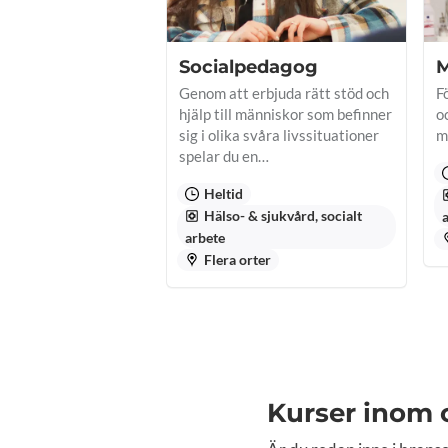
Socialpedagog
M
Genom att erbjuda rätt stöd och
F
hjälp till människor som befinner
o
sig i olika svåra livssituationer
m
spelar du en…
Heltid
Hälso- & sjukvård, socialt
arbete
Flera orter
Kurser inom