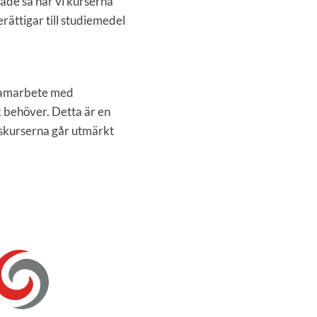
åde så har vi kurserna
erättigar till studiemedel
a samarbete med
k behöver. Detta är en
anskurserna går utmärkt