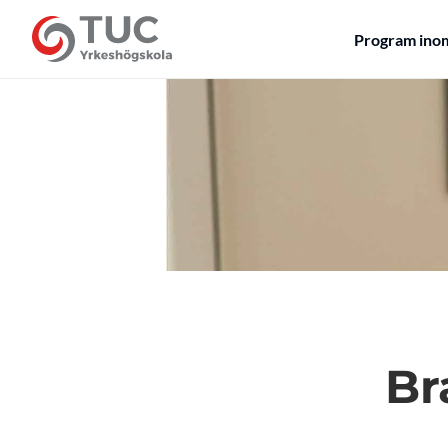
Program ino
Br