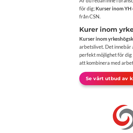
Är du redan inne i brans
för dig;
Kurser inom YH
från CSN.
Kurer inom yrk
Kurser inom yrkeshögs
arbetslivet. Det innebär
perfekt möjlighet för dig
att kombinera med arbet
Se vårt utbud av 