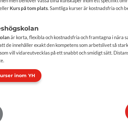
chen men behöver vässa dina kunskaper inom ett specifikt omr
eller
Kurs på tom plats
. Samtliga kurser är kostnadsfria och b
eshögskolan
kolan
är korta, flexibla och kostnadsfria och framtagna i när
 att de innehåller exakt den kompetens som arbetslivet så star
 som vill vidareutvecklas på ett snabbt och smidigt sätt. Dist
e.
kurser inom YH