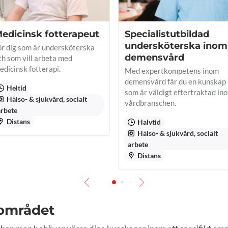
edicinsk fotterapeut
Specialist­utbildad
under­sköterska inom
ör dig som är undersköterska
demens­vård
ch som vill arbeta med
edicinsk fotterapi.
Med expertkompetens inom
demensvård får du en kunskap
Heltid
som är väldigt eftertraktad in
Hälso- & sjukvård, socialt
vårdbranschen.
arbete
Distans
Halvtid
Hälso- & sjukvård, socialt
arbete
Distans
 området