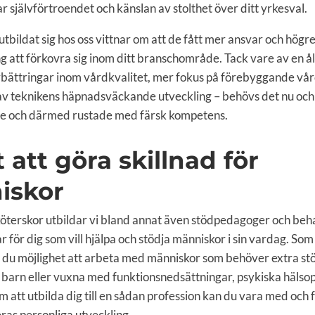
 självförtroendet och känslan av stolthet över ditt yrkesval.
ildat sig hos oss vittnar om att de fått mer ansvar och högre l
g att förkovra sig inom ditt branschområde. Tack vare av en å
bättringar inom vårdkvalitet, mer fokus på förebyggande vår
 av teknikens häpnadsväckande utveckling – behövs det nu oc
ade och därmed rustade med färsk kompetens.
 att göra skillnad för
iskor
köterskor utbildar vi bland annat även stödpedagoger och be
 för dig som vill hjälpa och stödja människor i sin vardag. So
u möjlighet att arbeta med människor som behöver extra stöd 
a barn eller vuxna med funktionsnedsättningar, psykiska hälso
tt utbilda dig till en sådan profession kan du vara med och 
eras personliga utveckling.