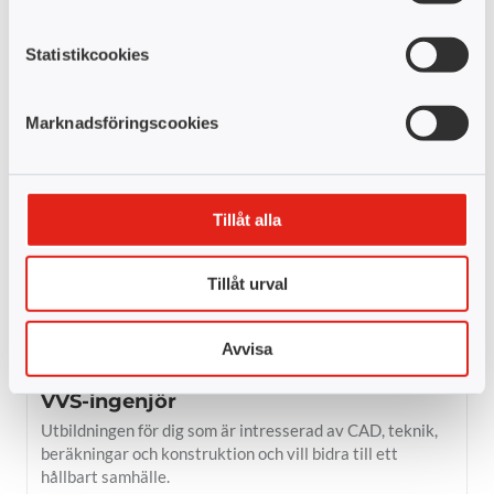
Heltid
Ekonomi, administration, försäljning
Flera orter
Statistikcookies
Praktik 8 veckor
Marknadsföringscookies
Specialist­utbildad under­sköterska inom
psykiatri
Med expertkompetens inom psykiatri får du en kunskap
Tillåt alla
som är väldigt eftertraktad inom vårdbranschen.
Halvtid
Hälso- & sjukvård, socialt arbete
Tillåt urval
Flera orter
Avvisa
Praktik 25 veckor
VVS-ingenjör
Utbildningen för dig som är intresserad av CAD, teknik,
beräkningar och konstruktion och vill bidra till ett
hållbart samhälle.