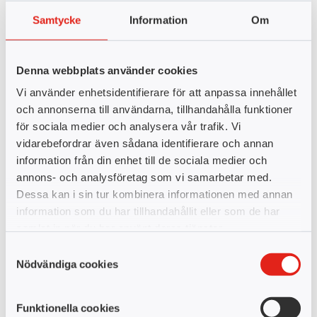
Heltid
Teknik, tillverkning, drift, underhåll
Samtycke
Information
Om
Flera orter
Denna webbplats använder cookies
Praktik 22 veckor
Vi använder enhetsidentifierare för att anpassa innehållet
IoT-projektör
och annonserna till användarna, tillhandahålla funktioner
YH-utbildningen för dig som vill arbeta inom teknik och
för sociala medier och analysera vår trafik. Vi
data/IT.
vidarebefordrar även sådana identifierare och annan
information från din enhet till de sociala medier och
Heltid
Data/IT
annons- och analysföretag som vi samarbetar med.
Teknik, tillverkning, drift, underhåll
Distans
Dessa kan i sin tur kombinera informationen med annan
information som du har tillhandahållit eller som de har
samlat in när du har använt deras tjänster.
Praktik 22 veckor
Praktik 23 veckor
Redovisningsekonom
Samtyckesval
Nödvändiga cookies
Detta är utbildningen för dig som är analytisk,
strukturerad, serviceinriktad och vill ha en varierande
och viktig roll.
Funktionella cookies