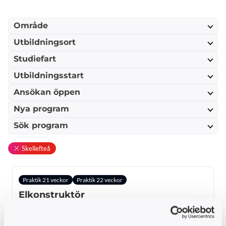
Område
Utbildningsort
Studiefart
Utbildningsstart
Ansökan öppen
Nya program
Sök program
Skellefteå
Praktik 21 veckor
Praktik 22 veckor
Elkonstruktör
YH-programmet för dig som vill arbeta med CAD och 3D
modellering.